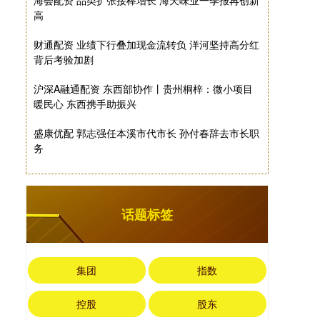
海会配资 品类扩张接棒增长 海天味业一季报再创新
高
财通配资 业绩下行叠加现金流转负 洋河坚持高分红
背后考验加剧
沪深A融通配资 东西部协作丨贵州桐梓：微小项目
暖民心 东西携手助振兴
盛康优配 郭志强任本溪市代市长 孙付春辞去市长职
务
话题标签
集团
指数
控股
股东