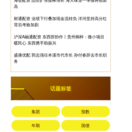
海会配资 品类扩张接棒增长 海天味业一季报再创新
高
财通配资 业绩下行叠加现金流转负 洋河坚持高分红
背后考验加剧
沪深A融通配资 东西部协作丨贵州桐梓：微小项目
暖民心 东西携手助振兴
盛康优配 郭志强任本溪市代市长 孙付春辞去市长职
务
话题标签
集团
指数
年期
国债