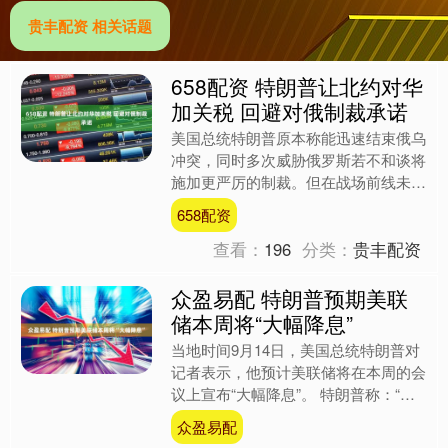
贵丰配资 相关话题
658配资 特朗普让北约对华
加关税 回避对俄制裁承诺
美国总统特朗普原本称能迅速结束俄乌
冲突，同时多次威胁俄罗斯若不和谈将
施加更严厉的制裁。但在战场前线未有
停火迹象后，特朗普所说的对俄制裁迟
658配资
迟没有后文。 当地时间9....
查看：
196
分类：
贵丰配资
众盈易配 特朗普预期美联
储本周将“大幅降息”
当地时间9月14日，美国总统特朗普对
记者表示，他预计美联储将在本周的会
议上宣布“大幅降息”。 特朗普称：“我
认为会有一次大幅降息。”若成真，这
众盈易配
将是美联储自去年1....