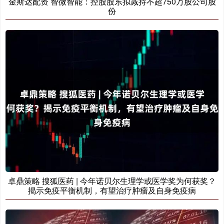
金斯达配资 智微智能：控股股东拟减持不超750万股公司股
份
卓鼎策略 搜狐医药 | 今年诺贝尔生理学或医学奖为何获奖？
揭示免疫平衡机制，有望治疗肿瘤及自身免疫病