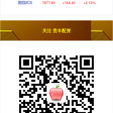
期指IC0
7877.80
+164.40
+2.13%
关注 贵丰配资