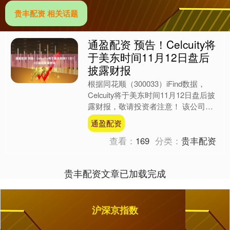
贵丰配资 相关话题
通盈配资 预告！Celcuity将
于美东时间11月12日盘后
披露财报
根据同花顺（300033）iFind数据，
Celcuity将于美东时间11月12日盘后披
露财报，敬请投资者注意！ 该公司的
历史财报披露情况： 日期（美东时
通盈配资
间）发....
查看：
169
分类：
贵丰配资
贵丰配资文章已加载完成
沪深京指数