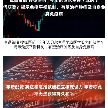
卓鼎策略 搜狐医药 | 今年诺贝尔生理学或医学奖为何获奖？
揭示免疫平衡机制，有望治疗肿瘤及自身免疫病