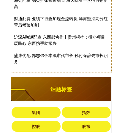
海会配资 品类扩张接棒增长 海天味业一季报再创新
高
财通配资 业绩下行叠加现金流转负 洋河坚持高分红
背后考验加剧
沪深A融通配资 东西部协作丨贵州桐梓：微小项目
暖民心 东西携手助振兴
盛康优配 郭志强任本溪市代市长 孙付春辞去市长职
务
话题标签
集团
指数
控股
股东