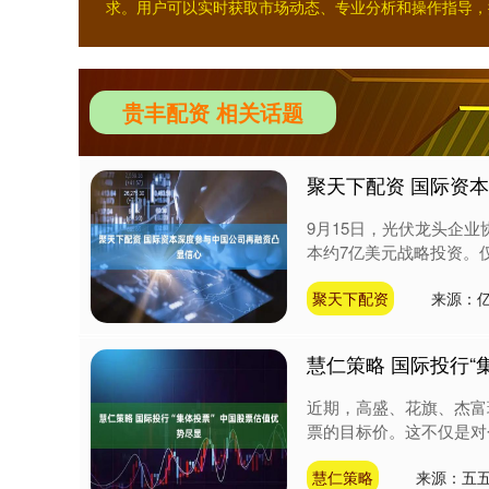
求。用户可以实时获取市场动态、专业分析和操作指导，
贵丰配资 相关话题
聚天下配资 国际资
9月15日，光伏龙头企
本约7亿美元战略投资。仅
聚天下配资
来源：亿
慧仁策略 国际投行“
近期，高盛、花旗、杰富
票的目标价。这不仅是对个
慧仁策略
来源：五