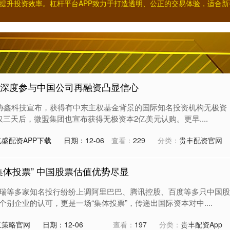
提升投资效率。杠杆平台APP致力于打造透明、公正的交易体验，适合
本深度参与中国公司再融资凸显信心
业协鑫科技宣布，获得有中东主权基金背景的国际知名投资机构无极资
三天后，微盟集团也宣布获得无极资本2亿美元认购。更早....
盛配资APP下载
日期：12-06
查看：
229
分类：
贵丰配资官网
集体投票” 中国股票估值优势尽显
瑞等多家知名投行纷纷上调阿里巴巴、腾讯控股、百度等多只中国股
别企业的认可，更是一场“集体投票”，传递出国际资本对中....
五策略官网
日期：12-06
查看：
197
分类：
贵丰配资App