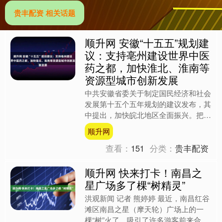
贵丰配资 相关话题
顺升网 安徽“十五五”规划建
议：支持亳州建设世界中医
药之都，加快淮北、淮南等
资源型城市创新发展
中共安徽省委关于制定国民经济和社会
发展第十五个五年规划的建议发布，其
中提出，加快皖北地区全面振兴。把皖
北地区现代化摆在全省现代化的重中之
顺升网
重位置，坚持政策支持与激....
查看：
151
分类：
贵丰配资
顺升网 快来打卡！南昌之
星广场多了棵“树精灵”
洪观新闻 记者 熊婷婷 最近，南昌红谷
滩区南昌之星（摩天轮）广场上的一
棵“树”火了，吸引了许多游客前来合