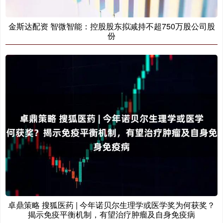
金斯达配资 智微智能：控股股东拟减持不超750万股公司股
份
卓鼎策略 搜狐医药 | 今年诺贝尔生理学或医学奖为何获奖？
揭示免疫平衡机制，有望治疗肿瘤及自身免疫病