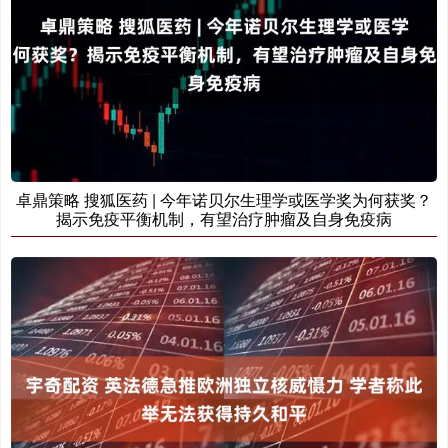
卓鼎策略 搜狐医药 | 今年诺贝尔生理学或医学奖为何获奖？
揭示免疫平衡机制，有望治疗肿瘤及自身免疫病