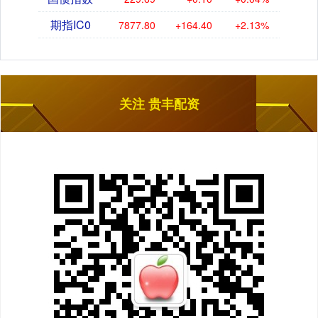
期指IC0
7877.80
+164.40
+2.13%
关注 贵丰配资