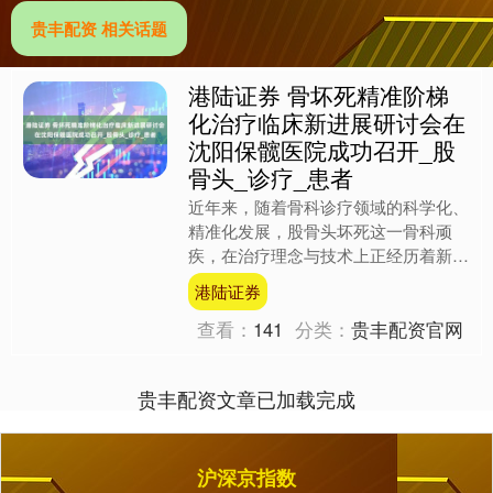
贵丰配资 相关话题
港陆证券 骨坏死精准阶梯
化治疗临床新进展研讨会在
沈阳保髋医院成功召开_股
骨头_诊疗_患者
近年来，随着骨科诊疗领域的科学化、
精准化发展，股骨头坏死这一骨科顽
疾，在治疗理念与技术上正经历着新变
革。在此背景下，2025年7月，由中华
港陆证券
股骨头坏死医师联盟主办....
查看：
141
分类：
贵丰配资官网
贵丰配资文章已加载完成
沪深京指数