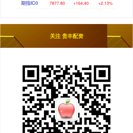
期指IC0
7877.80
+164.40
+2.13%
关注 贵丰配资