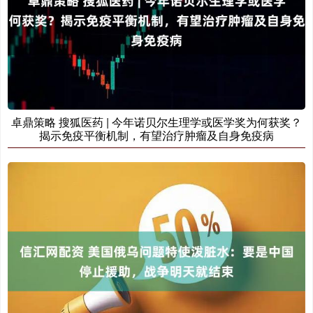
卓鼎策略 搜狐医药 | 今年诺贝尔生理学或医学奖为何获奖？
揭示免疫平衡机制，有望治疗肿瘤及自身免疫病