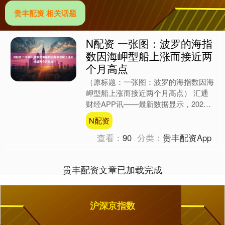
贵丰配资 相关话题
N配资 一张图：波罗的海指
数因海岬型船上涨而接近两
个月高点
（原标题：一张图：波罗的海指数因海
岬型船上涨而接近两个月高点） 汇通
财经APP讯——最新数据显示，2025
年9月17日 波罗的海干散货指数(BDI)
N配资
报 2180....
查看：
90
分类：
贵丰配资App
贵丰配资文章已加载完成
沪深京指数