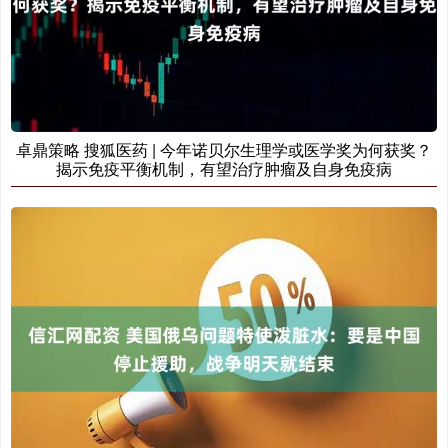
卓鼎策略 搜狐医药 | 今年诺贝尔生理学或医学奖为何获奖？
揭示免疫平衡机制，有望治疗肿瘤及自身免疫病