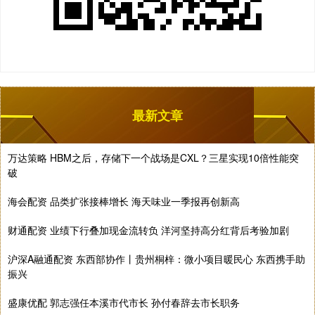
最新文章
万达策略 HBM之后，存储下一个战场是CXL？三星实现10倍性能突
破
海会配资 品类扩张接棒增长 海天味业一季报再创新高
财通配资 业绩下行叠加现金流转负 洋河坚持高分红背后考验加剧
沪深A融通配资 东西部协作丨贵州桐梓：微小项目暖民心 东西携手助
振兴
盛康优配 郭志强任本溪市代市长 孙付春辞去市长职务