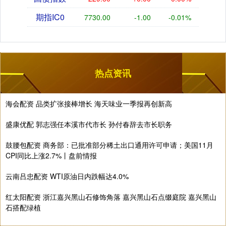
期指IC0
7730.00
-1.00
-0.01%
热点资讯
海会配资 品类扩张接棒增长 海天味业一季报再创新高
盛康优配 郭志强任本溪市代市长 孙付春辞去市长职务
鼓腰包配资 商务部：已批准部分稀土出口通用许可申请；美国11月
CPI同比上涨2.7%丨盘前情报
云南吕忠配资 WTI原油日内跌幅达4.0%
红太阳配资 浙江嘉兴黑山石修饰角落 嘉兴黑山石点缀庭院 嘉兴黑山
石搭配绿植