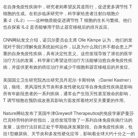
在自身免疫性疾病中，研究者则希望反其道而行，促进更多调节性 T
细胞的生成。在初步临床研究中，科学家给患者注射白细胞介
素-2（IL-2）——这种物质能促进调节性 T 细胞的生长与繁殖。他们
也在探索 IL-2 是否能够用于防止器官移植后的排斥反应。
CNN网站发文介绍，诺贝尔委员会主席 Olle Kämpe 认为，他们的发
现对于我们理解免疫系统如何运作，以及为什么我们并不都会患上严
重的自身免疫性疾病，具有决定性意义。这些发现导致了潜在的医学
治疗方法的发展，科学家们希望这些治疗方法能够治愈自身免疫性疾
病，并提供更有效的癌症治疗并减少干细胞和器官移植后的并发症。
美国国立卫生研究院杰出研究员丹尼尔·卡斯特纳 （Daniel Kastner）
说，狼疮、类风湿性关节炎和多发性硬化症等自身免疫性疾病是影响
所有年龄段患者的一系列疾病，通常会产生毁灭性甚至致命的影响，
T 调节细胞在预防或改善其影响方面发挥着绝对至关重要的作用。
Nature网站发布了英国牛津Greywolf Therapeutics的免疫学家萨曼莎·
巴克特劳特的评价指出，这些发现导致了一系列自体免疫疾病疗法的
发展，这些疗法目前正处于早期临床发展阶段。自身免疫性疾病，包
括1型糖尿病、关节炎和多发性硬化症等，影响着全球大约十分之一的