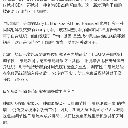
仅携带CD4，还携带一种名为CD25的蛋白质。这一新发现的 T 细胞
被命名为“调节性 T 细胞”。
与此同时，美国的Mary E. Brunkow 和 Fred Ramsdell 也在研究一种
因辐射导致突变的scurfy 小鼠，该基因型小鼠的器官因T细胞攻击破
坏了自身组织。他们发现了“Foxp3基因”是造成小鼠自身免疫病的罪魁
祸首，这正是“调节性 T 细胞” 发育与功能的关键分子。
此后，坂口志文以及随后多位研究者有力地证实了 FOXP3 基因控制
调节性 T 细胞发育，这些细胞能够防止其他 T 细胞错误地攻击身体自
身组织，对于维持所谓的外周免疫耐受至关重要。调节性 T 细胞还能
在免疫系统清除入侵者后“让它冷静下来”，防止免疫反应持续处于高
强度工作状态。
该奖项对生物医药研究有哪些重要意义？
肿瘤组织的研究显示，肿瘤能够吸引大量调节性 T 细胞形成一道“防护
墙”，使免疫系统难以攻击它们。因此，科研人员正尝试寻找方法破除
这道由调节性 T 细胞构成的屏障，从而让免疫系统重新识别并消灭肿
瘤。