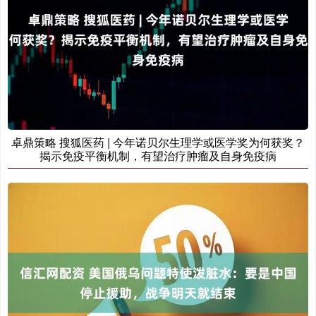
卓鼎策略 搜狐医药 | 今年诺贝尔生理学或医学奖为何获奖？
揭示免疫平衡机制，有望治疗肿瘤及自身免疫病