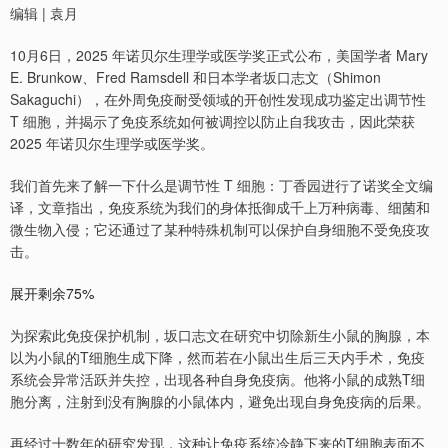
编辑 | 袁月
10月6日，2025 年诺贝尔生理学或医学奖正式公布，美国学者 Mary
E. Brunkow、Fred Ramsdell 和日本学者坂口志文（Shimon
Sakaguchi），在外周免疫耐受领域的开创性发现成功鉴定出调节性
T 细胞，并揭示了免疫系统如何被调控以防止自我攻击，因此荣获
2025 年诺贝尔生理学或医学奖。
我们首先来了解一下什么是调节性 T 细胞：丁香园进行了诺奖全文编
译，文章指出，免疫系统为我们的身体抵御成千上万种病毒、细菌和
微生物入侵；它还通过了某种特殊机制可以保护自身细胞不受免疫攻
击。
展开剩余75%
为探索此免疫保护机制，坂口志文在研究中切除新生小鼠的胸腺，本
以为小鼠的T细胞生成下降，然而若在小鼠出生后三天内手术，免疫
系统会异常活跃并失控，出现各种自身免疫病。他将小鼠的成熟T细
胞分离，注射到没有胸腺的小鼠体内，避免出现自身免疫病的后果。
再经过十数年的研究发现，这种让免疫系统冷静下来的T细胞表面不