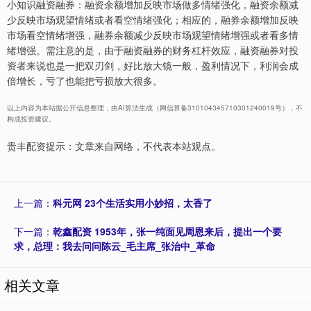
小知识融资融券：融资余额增加反映市场做多情绪强化，融资余额减
少反映市场观望情绪或者看空情绪强化；相应的，融券余额增加反映
市场看空情绪增强，融券余额减少反映市场观望情绪增强或者看多情
绪增强。需注意的是，由于融资融券的财务杠杆效应，融资融券对投
资者来说也是一把双刃剑，好比放大镜一般，盈利情况下，利润会成
倍增长，亏了也能把亏损放大很多。
以上内容为本站据公开信息整理，由AI算法生成（网信算备310104345710301240019号），不
构成投资建议。
贵丰配资提示：文章来自网络，不代表本站观点。
上一篇：
科元网 23个生活实用小妙招，太香了
下一篇：
乾鑫配资 1953年，张一纯面见周恩来后，提出一个要
求，总理：我去问问陈云_毛主席_张治中_革命
相关文章