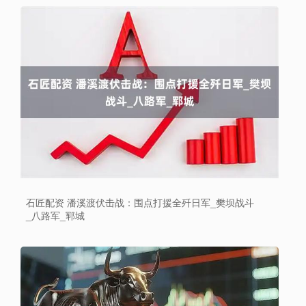
石匠配资 潘溪渡伏击战：围点打援全歼日军_樊坝战斗
_八路军_郓城