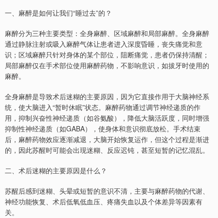
一、麻醉是如何让我们“睡过去”的？
麻醉分为三种主要类型：全身麻醉、区域麻醉和局部麻醉。全身麻醉
通过静脉注射或吸入麻醉气体让患者进入深度昏睡，丧失痛觉和意
识；区域麻醉只针对身体的某个部位，阻断痛觉，患者仍保持清醒；
局部麻醉仅在手术部位使用麻醉药物，不影响意识，如拔牙时使用的
麻醉。
全身麻醉是导致术后迷糊的主要原因，因为它直接作用于大脑神经系
统，使大脑进入“暂时休眠”状态。麻醉药物通过调节神经递质的作
用，抑制兴奋性神经递质（如谷氨酸），降低大脑活跃度，同时增强
抑制性神经递质（如GABA），使身体和意识彻底放松。手术结束
后，麻醉药物效应逐渐减退，大脑开始恢复运作，但这个过程是渐进
的，因此苏醒时可能会出现迷糊、反应迟钝，甚至短暂的记忆混乱。
二、术后迷糊的主要原因是什么？
苏醒后感到迷糊、头晕或短暂的意识不清，主要与麻醉药物的代谢、
神经功能恢复、术后低氧低血压、疼痛失血以及个体差异等因素有
关。