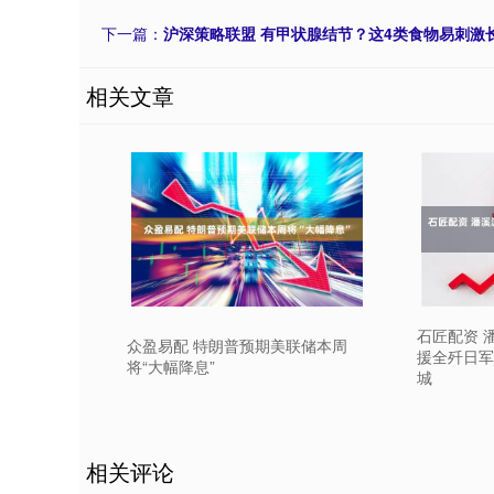
下一篇：
沪深策略联盟 有甲状腺结节？这4类食物易刺激
相关文章
石匠配资 
众盈易配 特朗普预期美联储本周
援全歼日军
将“大幅降息”
城
相关评论