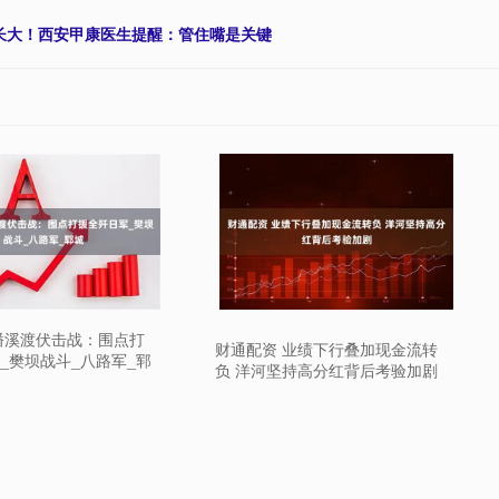
长大！西安甲康医生提醒：管住嘴是关键
潘溪渡伏击战：围点打
财通配资 业绩下行叠加现金流转
_樊坝战斗_八路军_郓
负 洋河坚持高分红背后考验加剧