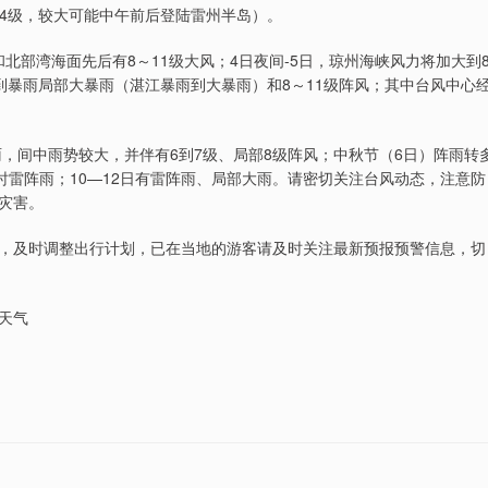
14级，较大可能中午前后登陆雷州半岛）。
北部湾海面先后有8～11级大风；4日夜间-5日，琼州海峡风力将加大到
雨到暴雨局部大暴雨（湛江暴雨到大暴雨）和8～11级阵风；其中台风中心
雨，间中雨势较大，并伴有6到7级、局部8级阵风；中秋节（6日）阵雨转
时雷阵雨；10—12日有雷阵雨、局部大雨。请密切关注台风动态，注意防
灾害。
，及时调整出行计划，已在当地的游客请及时关注最新预报预警信息，切
天气