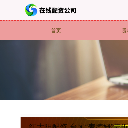
首页
贵
红太阳配资 台风“麦德姆”