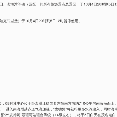
、滨海湾等镇（园区）的所有旅游景点及景区，于10月4日20时到5日1
充气城堡）于10月4日20时到5日12时暂停使用。
风级，08时其中心位于距离湛江徐闻县东偏南方向约710公里的南海海面上
行，进入南海后越赤道气流加强，“麦德姆”将获得更多水汽输入，同时海
预计“麦德姆”最强可达强台风级（14级左右），将于5日白天在茂名电白