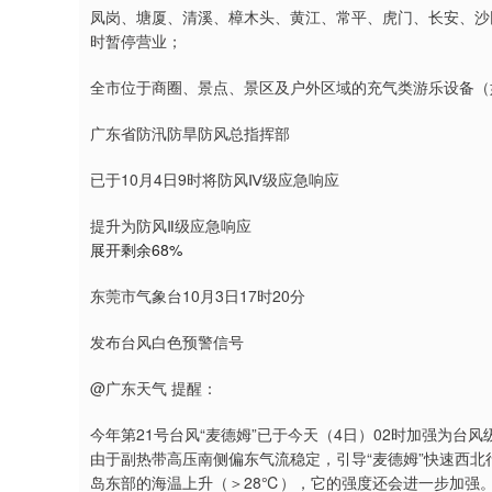
凤岗、塘厦、清溪、樟木头、黄江、常平、虎门、长安、沙田
时暂停营业；
全市位于商圈、景点、景区及户外区域的充气类游乐设备（如
广东省防汛防旱防风总指挥部
已于10月4日9时将防风Ⅳ级应急响应
提升为防风Ⅱ级应急响应
展开剩余68%
东莞市气象台10月3日17时20分
发布台风白色预警信号
@广东天气 提醒：
今年第21号台风“麦德姆”已于今天（4日）02时加强为台
由于副热带高压南侧偏东气流稳定，引导“麦德姆”快速西北
岛东部的海温上升（＞28℃），它的强度还会进一步加强。