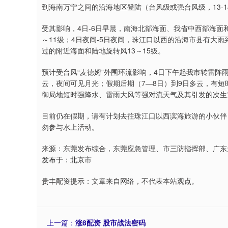
到海南万宁之间的沿海地区登陆（台风级或强台风级，13-
受其影响，4日-6日早晨，南海北部海面、我省中西部海面和
～11级；4日夜间-5日夜间，珠江口以西的沿海市县有大
过的附近海面和陆地旋转风13～15级。
预计受台风“麦德姆”外围环流影响，4日下午起我市转雷阵
云，夜间可见月光；假期后期（7—8日）到9日多云，有短
御局地短时强降水、雷雨大风等强对流天气及其引发的次生
目前仍在假期，请有计划去往珠江口以西滨海旅游的小伙伴
勿参与水上活动。
来源：东莞发布综合，东莞应急管理、市三防指挥部、广东
发布于：北京市
贵丰配资提示：文章来自网络，不代表本站观点。
上一篇：
涨8配资 股市战法密码