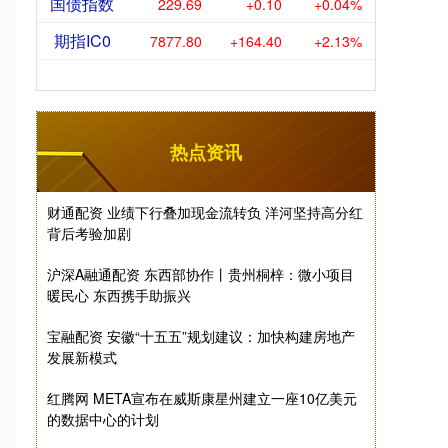
国债指数
229.69
+0.10
+0.04%
期指IC0
7877.80
+164.40
+2.13%
热点资讯
财通配资 业绩下行叠加现金流转负 洋河坚持高分红
背后考验加剧
沪深A融通配资 东西部协作丨贵州桐梓：微小项目
暖民心 东西携手助振兴
宝融配资 安徽“十五五”规划建议：加快构建房地产
发展新模式
红腾网 META宣布在威斯康星州建立一座10亿美元
的数据中心的计划