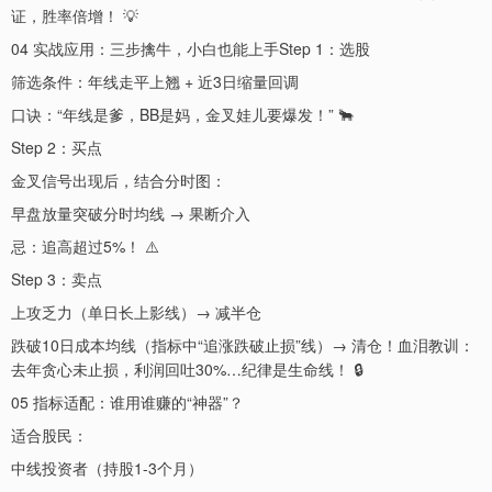
证，胜率倍增！ 💡
04 实战应用：三步擒牛，小白也能上手Step 1：选股
筛选条件：年线走平上翘 + 近3日缩量回调
口诀：“年线是爹，BB是妈，金叉娃儿要爆发！” 🐂
Step 2：买点
金叉信号出现后，结合分时图：
早盘放量突破分时均线 → 果断介入
忌：追高超过5%！ ⚠️
Step 3：卖点
上攻乏力（单日长上影线）→ 减半仓
跌破10日成本均线（指标中“追涨跌破止损”线）→ 清仓！血泪教训：
去年贪心未止损，利润回吐30%…纪律是生命线！ 🔒
05 指标适配：谁用谁赚的“神器”？
适合股民：
中线投资者（持股1-3个月）