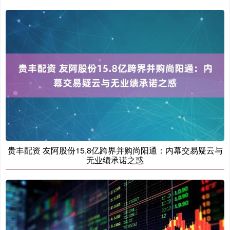
贵丰配资 友阿股份15.8亿跨界并购尚阳通：内幕交易疑云与
无业绩承诺之惑