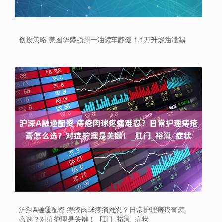
创投策略 美国华盛顿州一油罐车翻覆 1.1万升燃油泄漏
沪深A融通配资 痔疮肉球疼痛难忍？日常护理痔疮膏怎
么选？对症护理是关键！_肛门_裕滇_症状