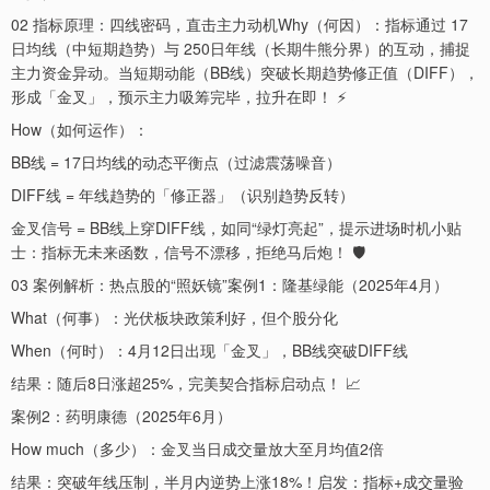
02 指标原理：四线密码，直击主力动机Why（何因）：指标通过 17
日均线（中短期趋势）与 250日年线（长期牛熊分界）的互动，捕捉
主力资金异动。当短期动能（BB线）突破长期趋势修正值（DIFF），
形成「金叉」，预示主力吸筹完毕，拉升在即！ ⚡
How（如何运作）：
BB线 = 17日均线的动态平衡点（过滤震荡噪音）
DIFF线 = 年线趋势的「修正器」（识别趋势反转）
金叉信号 = BB线上穿DIFF线，如同“绿灯亮起”，提示进场时机小贴
士：指标无未来函数，信号不漂移，拒绝马后炮！ 🛡️
03 案例解析：热点股的“照妖镜”案例1：隆基绿能（2025年4月）
What（何事）：光伏板块政策利好，但个股分化
When（何时）：4月12日出现「金叉」，BB线突破DIFF线
结果：随后8日涨超25%，完美契合指标启动点！ 📈
案例2：药明康德（2025年6月）
How much（多少）：金叉当日成交量放大至月均值2倍
结果：突破年线压制，半月内逆势上涨18%！启发：指标+成交量验