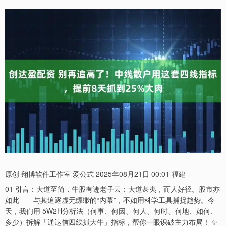
原创 翔博软件工作室 爱公式 2025年08月21日 00:01 福建
01 引言：大道至简，牛股有迹老子云：大道甚夷，而人好径。股市亦
如此——与其追逐虚无缥缈的“内幕”，不如用科学工具捕捉趋势。今
天，我们用 5W2H分析法（何事、何因、何人、何时、何地、如何、
多少）拆解「通达信四线抓大牛」指标，帮你一眼识破主力布局！ ✨