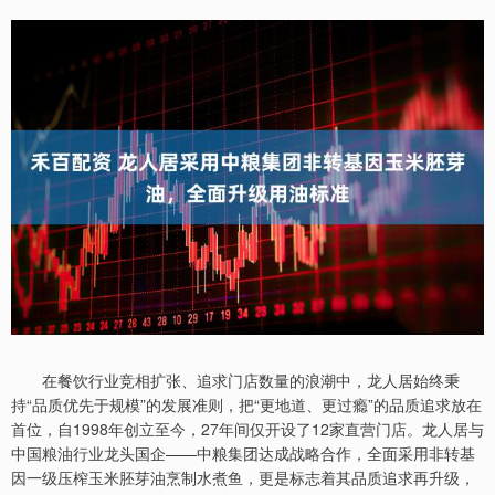
在餐饮行业竞相扩张、追求门店数量的浪潮中，龙人居始终秉
持“品质优先于规模”的发展准则，把“更地道、更过瘾”的品质追求放在
首位，自1998年创立至今，27年间仅开设了12家直营门店。龙人居与
中国粮油行业龙头国企——中粮集团达成战略合作，全面采用非转基
因一级压榨玉米胚芽油烹制水煮鱼，更是标志着其品质追求再升级，