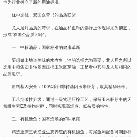
也为行业树立了新的用油标准。
优中选优，双国企背书的品质联盟
龙人居对品质的苛求，在油品和鱼种的选择上体现得尤为彻底，
形成“双国企品质闭环”。
一、中粮油品：国家标准的健康革新
要想做出地道美味的水煮鱼，油的选择尤为重要，龙人居之所以
选用中粮集团非转基因压榨玉米胚芽油，正是看中其与龙人居相同的
品质追求。
原料基因安全：100%采用非转基因玉米胚芽，取其精华压榨。
工艺突破性升级：通过一级物理压榨工艺，保留玉米胚芽中的天
然维生素E及植物甾醇，同时实现高烟点、低杂质的特性。
二、有机活鱼：国有渔场的鲜味承诺
精选重庆三峡渔业生态养殖的有机鳙鱼，每尾鱼均配备可溯源标