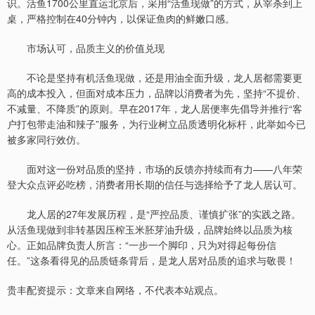
识。活鱼1700公里直运北京后，采用“活鱼现做”的方式，从宰杀到上
桌，严格控制在40分钟内，以保证鱼肉的鲜嫩口感。
市场认可，品质主义的价值兑现
不论是坚持有机活鱼现做，还是用油全面升级，龙人居都需要更
高的成本投入，但面对成本压力，品牌以消费者为先，坚持“不提价、
不减量、不降质”的原则。早在2017年，龙人居便率先倡导并推行“客
户打包带走油和辣子”服务，为行业树立品质透明化标杆，此举如今已
被多家同行效仿。
面对这一份对品质的坚持，市场的反馈亦持续而有力——八年荣
登大众点评必吃榜，消费者用长期的信任与选择给予了龙人居认可。
龙人居的27年发展历程，是“严控品质、谨慎扩张”的实践之路。
从活鱼现做到非转基因压榨玉米胚芽油升级，品牌始终以品质为核
心。正如品牌负责人所言：“一步一个脚印，只为对得起每份信
任。”这条看得见的品质链条背后，是龙人居对品质的追求与敬畏！
贵丰配资提示：文章来自网络，不代表本站观点。