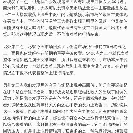
表现弱了一点，但是我们会发现这里面没有出现主力资金大举出逃，
因为我们可以看到，大家可以发现今天市场放量当中主要量能是放在
上午三大指数震荡上涨当中诞生的，这就预示着市场的放量主要体现
在买盘当中。下午的时候尽管三大指数出现了明显的回落，但是整体
量能没有出现大幅增加，也就代表着没有出现主力资金大举出逃和出
货。那么这种情况出现之后，不代表着整体行情结束。
另外第二点，尽管今天市场回落了，但是市场仍然维持在5日均线之
上，而且也依然维持在前期的重要突破位置。3460点之上也就代表着
整体行情仍然是属于突破属性。所以从这点来看的话，市场本身来说
没有形成破位，也就代表着上涨趋势和上涨属性也没有改变。在这种
情况之下也不代表着整体上涨行情结束。
另外第三点我们发现尽管今天市场是出现冲高回落，但是主要调整是
在哪？是在于银行板块，银行板块是近期涨幅比较大的出现了回调的
压力，但是我会发现不管是有色也好，还是券商板块也好，包括我们
看到像稀土以及医药等相关方向还在不断的发力上攻当中。所以说从
这一点来看，也就代表着市场内部的大的主力资金，还有做多的资金
还在持续不断的向上做多，那么也不符合本次上涨行情结束信号。所
以综合来看的话，这只是呢有一些涨得高的品种，它们面临的短期的
回调压力，而并非上涨行情结束，它更多的是一种洗盘行为。短暂震