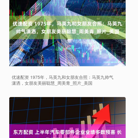
优速配资 1975年，马英九和女朋友合照：马英九帅气
潇洒，女朋友美丽聪慧_周美青_照片_美国