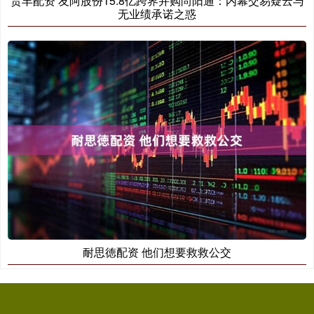
贵丰配资 友阿股份15.8亿跨界并购尚阳通：内幕交易疑云与
无业绩承诺之惑
耐思徳配资 他们想要救救公交